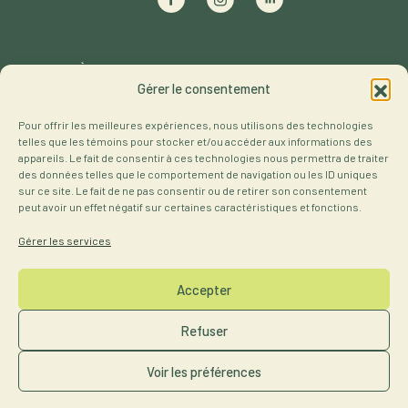
À propos
Activités du réseau
Gérer le consentement
Membres
Ressources
Pour offrir les meilleures expériences, nous utilisons des technologies
Notre offre
Contact
telles que les témoins pour stocker et/ou accéder aux informations des
appareils. Le fait de consentir à ces technologies nous permettra de traiter
des données telles que le comportement de navigation ou les ID uniques
Projets
sur ce site. Le fait de ne pas consentir ou de retirer son consentement
peut avoir un effet négatif sur certaines caractéristiques et fonctions.
Gérer les services
Accepter
Devenir membre
Refuser
S'inscrire à l'infolettre
Voir les préférences
Développé par CODE3
|
Design graphique par kakee
|
©
2026
Réseau des femmes en environnement