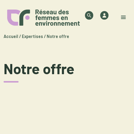
Skip to content
Authentifica
Search
M
Accueil
/
Expertises
/
Notre offre
Notre offre