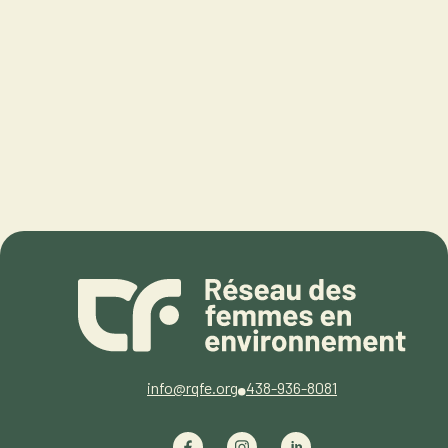
info@rqfe.org
438-936-8081