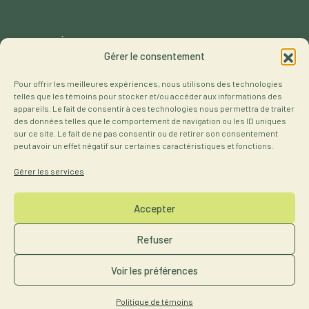
À propos
Activités du réseau
Gérer le consentement
Membres
Ressources
Pour offrir les meilleures expériences, nous utilisons des technologies
Notre offre
Contact
telles que les témoins pour stocker et/ou accéder aux informations des
appareils. Le fait de consentir à ces technologies nous permettra de traiter
des données telles que le comportement de navigation ou les ID uniques
Projets
sur ce site. Le fait de ne pas consentir ou de retirer son consentement
peut avoir un effet négatif sur certaines caractéristiques et fonctions.
Gérer les services
Accepter
Devenir membre
Refuser
S'inscrire à l'infolettre
Voir les préférences
Développé par CODE3
|
Design graphique par kakee
|
©
2026
Réseau des femmes en environnement
Politique de témoins